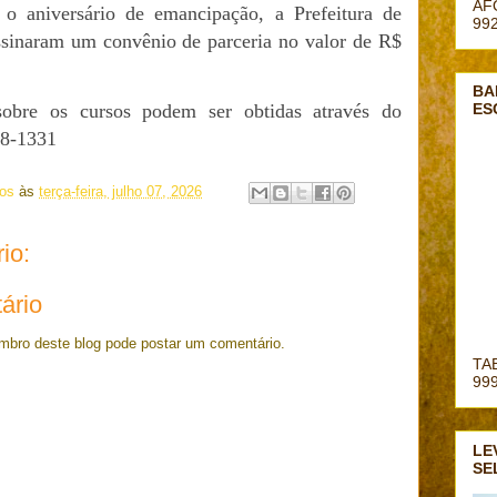
AF
 o aniversário de emancipação, a Prefeitura de
99
sinaram um convênio de parceria no valor de R$
BA
sobre os cursos podem ser obtidas através do
ES
78-1331
mos
às
terça-feira, julho 07, 2026
io:
ário
ro deste blog pode postar um comentário.
TAB
99
LE
SE