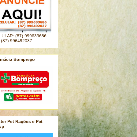
LULAR: (87) 999633686
 (87) 996492037
rmácia Bompreço
ter Pet Rações e Pet
op