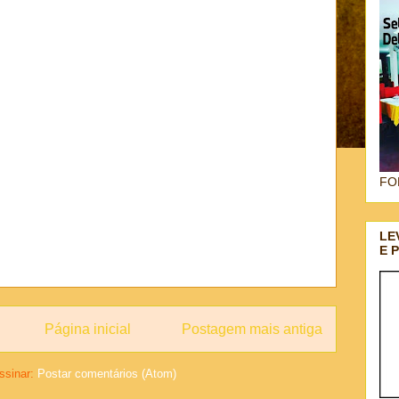
FO
LE
E 
Página inicial
Postagem mais antiga
ssinar:
Postar comentários (Atom)