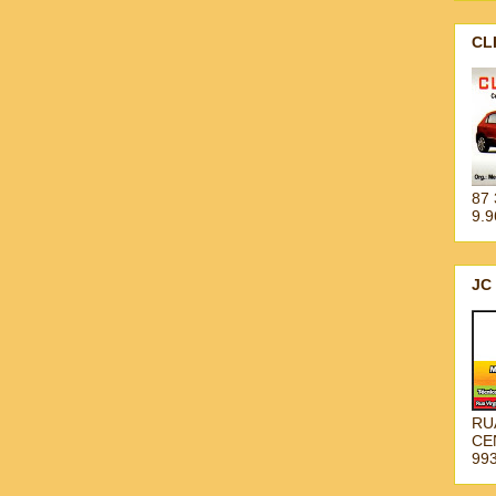
CL
87 
9.
JC
RU
CE
99