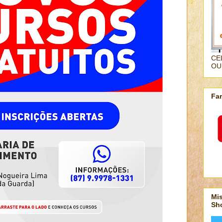
CE
OU
Fa
Mis
Sh