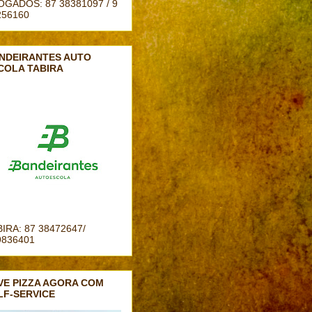
OGADOS: 87 38381097 / 9
256160
NDEIRANTES AUTO
COLA TABIRA
IRA: 87 38472647/
9836401
VE PIZZA AGORA COM
LF-SERVICE