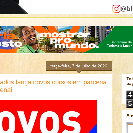
terça-feira, 7 de julho de 2026
Tot
gados lança novos cursos em parceria
pá
enai
4
5
An