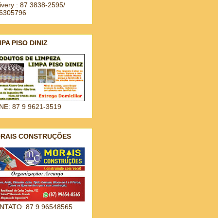
ivery : 87 3838-2595/
96305796
MPA PISO DINIZ
NE: 87 9 9621-3519
RAIS CONSTRUÇÕES
NTATO: 87 9 96548565