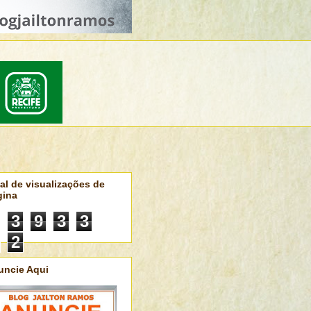
al de visualizações de
gina
3
9
3
3
2
uncie Aqui