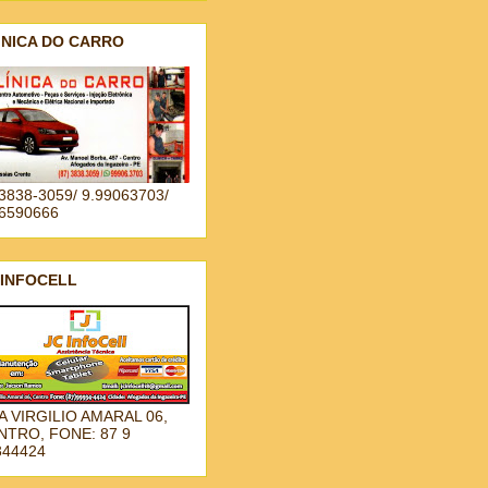
INICA DO CARRO
3838-3059/ 9.99063703/
96590666
 INFOCELL
A VIRGILIO AMARAL 06,
NTRO, FONE: 87 9
344424